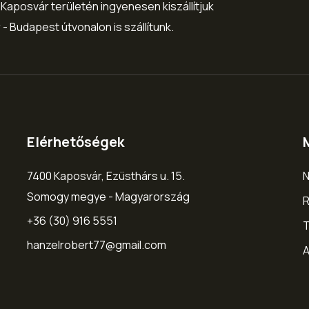
 Kaposvár területén ingyenesen kiszállítjuk
 Budapest útvonalon is szállítunk.
Elérhetőségek
7400 Kaposvár, Ezüsthárs u. 15.
N
Somogy megye - Magyarország
R
+36 (30) 916 5551
hanzelrobert77@gmail.com
A