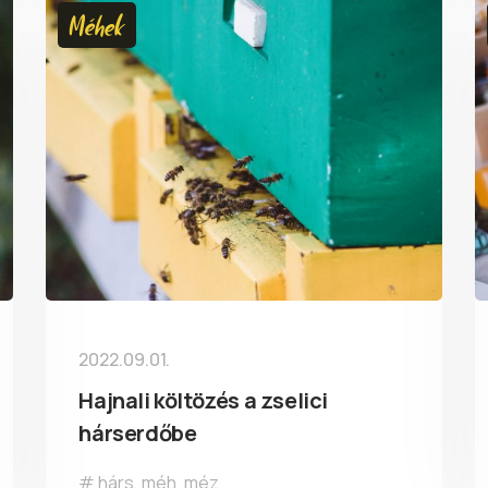
Méhek
2022.09.01.
Hajnali költözés a zselici
hárserdőbe
hárs
,
méh
,
méz