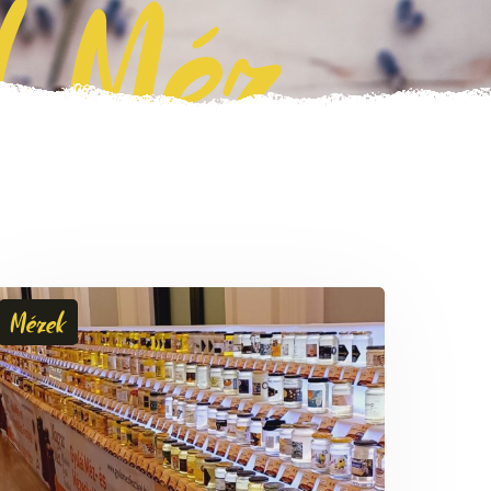
l Méz
Mézek