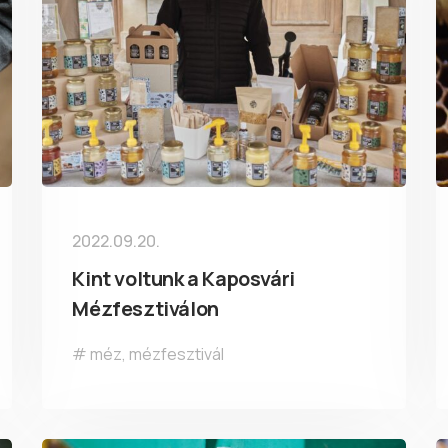
2022.09.20.
Kint voltunk a Kaposvári
Mézfesztiválon
méz
,
mézfesztivál