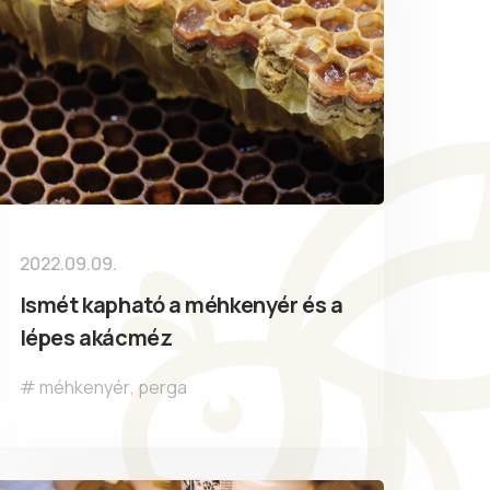
2022.09.09.
Ismét kapható a méhkenyér és a
lépes akácméz
méhkenyér
,
perga