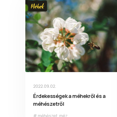
Méhek
2022.09.02.
Érdekességek a méhekről és a
méhészetről
méhészet
,
méz