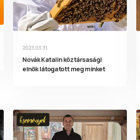
2023.03.31.
Novák Katalin köztársasági
elnök látogatott meg minket
Események