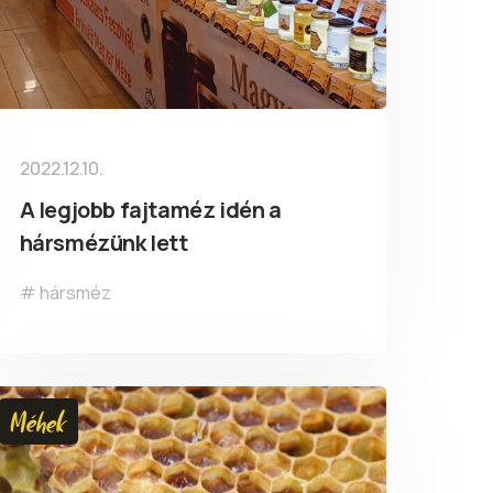
2022.12.10.
A legjobb fajtaméz idén a
hársmézünk lett
hársméz
Méhek