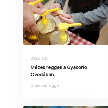
2022.11.21.
Mézes reggeli a Gyakorló
Óvodában
mézes reggeli