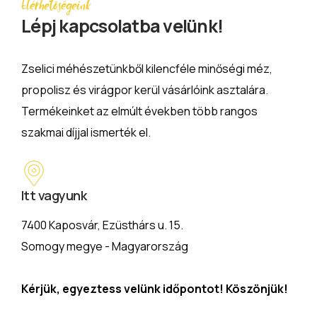
Elérhetőségeink
Lépj kapcsolatba velünk!
Zselici méhészetünkből kilencféle minőségi méz,
propolisz és virágpor kerül vásárlóink asztalára.
Termékeinket az elmúlt években több rangos
szakmai díjjal ismerték el.
Itt vagyunk
7400 Kaposvár, Ezüsthárs u. 15.
Somogy megye - Magyarország
Kérjük, egyeztess velünk időpontot! Köszönjük!